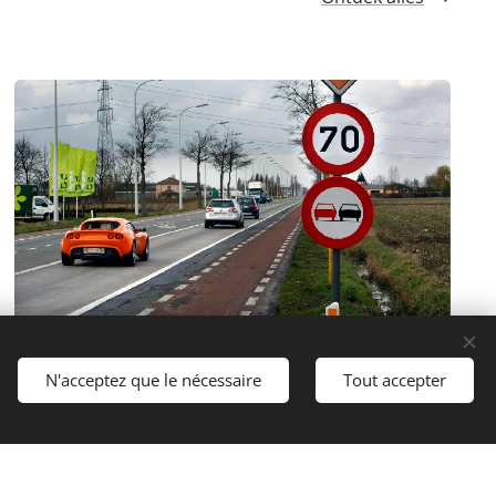
Reflectorpalen langs de
N'acceptez que le nécessaire
Tout accepter
gewestwegen
Beilharz - Ignidon Reflectoren