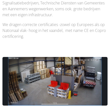
Signalisatiebedrijven, Technische Diensten van Gemeentes
en Aannemers wegenwerken, soms ook. grote bedrijven
met een eigen infrastructuur.
We dragen correcte certificaties -zowel op Europees als op
Nationaal vlak- hoog in het vaandel, met name CE en Copro
certificering.