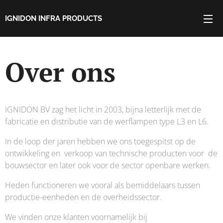
IGNIDON INFRA PRODUCTS
Over ons
IGNIDON BV zag het licht in 2003, bijna letterlijk met de
fabricatie en distributie van de werflampen type L3 en L6.
In de loop der jaren hebben we ons toegespitst op de
ontwikkeling en verkoop van technische producten voor de
bouwsector en later ook voor de sector openbare werken.
Heden functioneren we vooral als bemiddelaars tussen
productie-eenheden en de overheidssector.
We vinden onze klanten voornamelijk bij