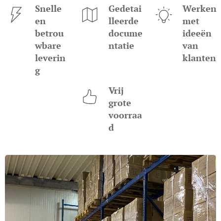
Snelle
Gedetai
Werken
en
lleerde
met
betrou
docume
ideeën
wbare
ntatie
van
leverin
klanten
g
Vrij
grote
voorraa
d